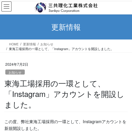
コ
ナ
ン
ビ
テ
ゲ
ン
ー
更新情報
ツ
シ
へ
ョ
ス
ン
HOME
更新情報
お知らせ
キ
に
東海工場採用の一環として、「Instagram」アカウントを開設しました。
ッ
移
プ
動
2024年7月2日
お知らせ
東海工場採用の一環として、
「Instagram」アカウントを開設し
ました。
この度、弊社東海工場採用の一環として、Instagramアカウントを
新規開設しました。